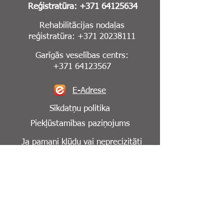
Reģistratūra:
+371 64125634
Rehabilitācijas nodaļas
reģistratūra:
+371 20238111
Garīgās veselības centrs:
+371 64123567
E-Adrese
Sīkdatņu politika
Piekļūstamības paziņojums
Ja pamani kļūdu vai neprecizitāti
mājaslapā,
lūdzu, informē mūs par to:
info@cesuklinika.lv
Seko mums