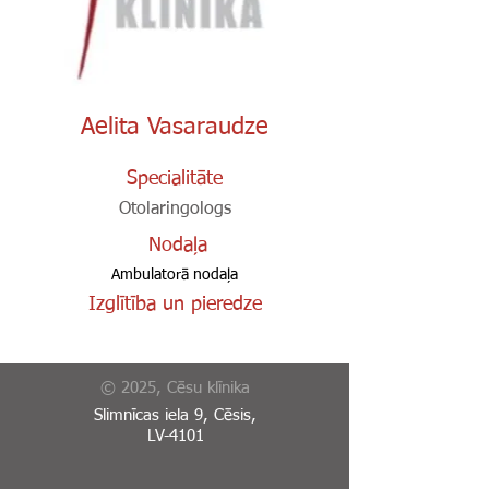
Aelita Vasaraudze
Specialitāte
Otolaringologs
Nodaļa
Ambulatorā nodaļa
Izglītība un pieredze
© 2025, Cēsu klīnika
Slimnīcas iela 9, Cēsis,
LV-4101