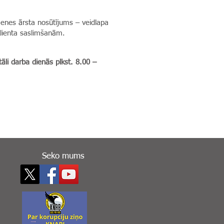
enes ārsta nosūtījums – veidlapa
klienta saslimšanām.
āli
darba dienās plkst. 8.00 –
Seko mums