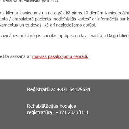
tliekamā medicīniskā palīdzība.
s klienta iesniegums un ne agrāk kā pirms 10 dienām izsniegts ģim
ienta / ambulatorā pacienta medicīniskās kartes” ar informāciju par 
kamentus un to devas, kā arī nepieciešamo aprūpi.
ināties ar īslaicīgās sociālās aprūpes nodaļas vadītāju
Daigu Lilient
teikta saskaņā ar
maksas pakalpojumu cenrādi.
Reģistratūra: +371 64125634
Rehabilitācijas nodaļas
reģistratūra: +371 20238111