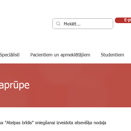
E-p
Speciālisti
Pacientiem un apmeklētājiem
Studentiem
 aprūpe
a "Atelpas brīdis" sniegšanai izveidota atsevišķa nodaļa