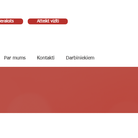
ieraksts
Atteikt vizīti
Par mums
Kontakti
Darbiniekiem