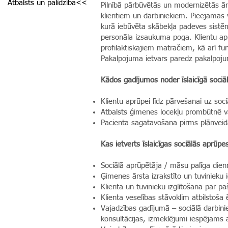
Atbalsts un palīdzība<<
Pilnībā pārbūvētās un modernizētās ārs
klientiem un darbiniekiem. Pieejamas vi
kurā iebūvēta skābekļa padeves sistēm
personāla izsaukuma poga. Klientu apr
profilaktiskajiem matračiem, kā arī fun
Pakalpojuma ietvars paredz pakalpoju
Kādos gadījumos noder īslaicīgā sociā
Klientu aprūpei līdz pārvešanai uz sociā
Atbalsts ģimenes locekļu prombūtnē v
Pacienta sagatavošana pirms plānveid
Kas ietverts īslaicīgas sociālās aprūp
Sociālā aprūpētāja / māsu palīga die
Ģimenes ārsta izrakstīto un tuvinie
Klienta un tuvinieku izglītošana par p
Klienta veselības stāvoklim atbilstoša
Vajadzības gadījumā – sociālā darbinie
konsultācijas, izmeklējumi iespējams