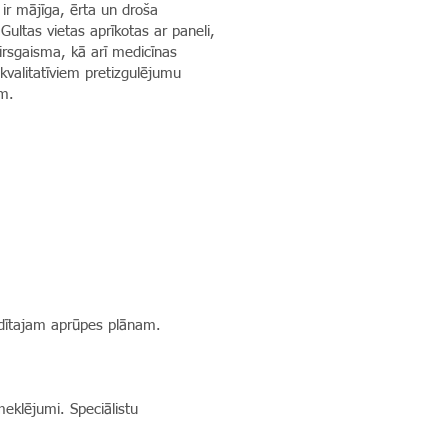
 ir mājīga, ērta un droša
Gultas vietas aprīkotas ar paneli,
irsgaisma, kā arī medicīnas
kvalitatīviem pretizgulējumu
ām.
ādītajam aprūpes plānam.
meklējumi. Speciālistu