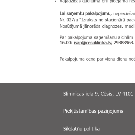
Vajadzības gadījumā ērti pieejama nea
Lai saņemtu pakalpojumu,
nepieciešam
Nr. 027/u “Izraksts no stacionārā pac
Nosūtījumā jānorāda diagnozes, medi
Par pakalpojuma saņemšanu aicinām saz
16.00:
isap@cesuklinika.lv
, 29388963.
Pakalpojuma cena par vienu dienu no
Slimnīcas iela 9, Cēsis, LV-4101
Piekļūstamības paziņojums
Sīkdatņu politika