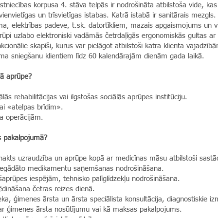
tniecības korpusa 4. stāva telpās ir nodrošināta atbilstoša vide, kas
envietīgas un trīsvietīgas istabas. Katrā istabā ir sanitārais mezgls. 
a, elektrības padeve, t.sk. datortīkliem, mazais apgaismojums un v
ūpi uzlabo elektroniski vadāmās četrdaļīgās ergonomiskās gultas ar 
kcionālie skapīši, kurus var pielāgot atbilstoši katra klienta vajadzīb
ma sniegšanu klientiem līdz 60 kalendārajām dienām gada laikā.
lā aprūpe?
lās rehabilitācijas vai ilgstošas sociālās aprūpes institūciju.
ai «atelpas brīdim».
a operācijām.
es pakalpojumā?
nnakts uzraudzība un aprūpe kopā ar medicīnas māsu atbilstoši sast
ku iegādāto medikamentu saņemšanas nodrošināšana.
ašaprūpes iespējām, tehnisko palīglīdzekļu nodrošināšana.
 ēdināšana četras reizes dienā.
ka, ģimenes ārsta un ārsta speciālista konsultācija, diagnostiskie iz
 ar ģimenes ārsta nosūtījumu vai kā maksas pakalpojums.