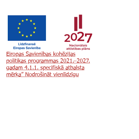
Eiropas Savienības kohēzijas
politikas programmas 2021.–2027.
gadam 4.1.1. specifiskā atbalsta
mērķa” Nodrošināt vienlīdzīgu
piekļuvi veselības aprūpei un
stiprināt veselības sistēmu, tostarp
primārās veselības aprūpes
noturību”, ​
Nr. 4.1.1.3/1/25/I/002
Projekta mērķis ir nodrošināt vienlīdzīgu
piekļuvi Cēsu novada iedzīvotājiem
veselības aprūpei un stiprināt veselības
sistēmu, attīstot primārās veselības