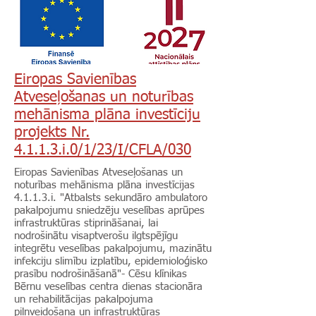
Eiropas Savienības
Atveseļošanas un noturības
mehānisma plāna investīciju
projekts Nr.
4.1.1.3.i.0/1/23/I/CFLA/030
Eiropas Savienības Atveseļošanas un
noturības mehānisma plāna investīcijas
4.1.1.3.i. "Atbalsts sekundāro ambulatoro
pakalpojumu sniedzēju veselības aprūpes
infrastruktūras stiprināšanai, lai
nodrošinātu visaptverošu ilgtspējīgu
integrētu veselības pakalpojumu, mazinātu
infekciju slimību izplatību, epidemioloģisko
prasību nodrošināšanā"- Cēsu klīnikas
Bērnu veselības centra dienas stacionāra
un rehabilitācijas pakalpojuma
pilnveidošana un infrastruktūras