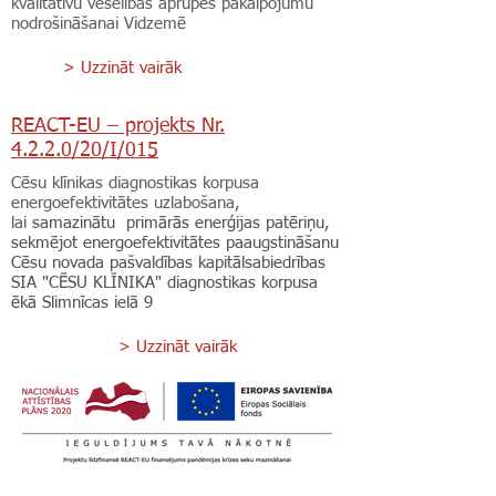
kvalitatīvu veselības aprūpes pakalpojumu
nodrošināšanai Vidzemē
> Uzzināt vairāk
REACT-EU – projekts Nr.
4.2.2.0/20/I/015
Cēsu klīnikas diagnostikas korpusa
energoefektivitātes uzlabošana,
lai
samazinātu primārās enerģijas patēriņu,
sekmējot energoefektivitātes paaugstināšanu
Cēsu novada pašvaldības kapitālsabiedrības
SIA "CĒSU KLĪNIKA" diagnostikas korpusa
ēkā Slimnīcas ielā 9
> Uzzināt vairāk