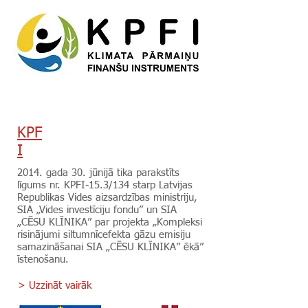
KPF
I
2014. gada 30. jūnijā tika parakstīts
līgums nr. KPFI-15.3/134 starp Latvijas
Republikas Vides aizsardzības ministriju,
SIA „Vides investīciju fondu” un SIA
„CĒSU KLĪNIKA” par projekta „Kompleksi
risinājumi siltumnīcefekta gāzu emisiju
samazināšanai SIA „CĒSU KLĪNIKA” ēkā”
īstenošanu.
> Uzzināt vairāk