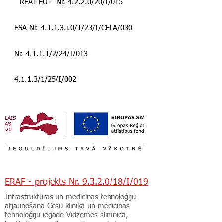
REAT-EU – Nr. 4.2.2.0/20/I/015
ESA Nr. 4.1.1.3.i.0/1/23/I/CFLA/030
Nr. 4.1.1.1/2/24/I/013
4.1.1.3/1/25/I/002
ERAF - projekts Nr. 9.3.2.0/18/I/019
Infrastruktūras un medicīnas tehnoloģiju
atjaunošana Cēsu klīnikā un medicīnas
tehnoloģiju iegāde Vidzemes slimnīcā,