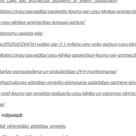
ris_Laiks_kad_ārstniecība_jāsavieno_ar_lieliem_būvdarbiem
itates/zinas/pasvaldiba/parakstits-ligums-par-cesu-klinikas-arstnieci
-cesu-klinikas-arstniecibas-korpusa-parbuvi/
alpojumu-palasta-iela/
5f92fe032647d+woltec-par-3-1-miljonu-eiro-veiks-parbuvi-cesu-klin
itates/zinas/pasvaldiba/cesu-klinika-parakstijusi-ligumu-par-arstnie
kartas-asinsspiediena-un-sirdsdarbibas-24-h-monitoresanai/
nfrastrukturas-attistibas-projektu-istenosana-sadarbibas-partnera-ietv
-eraf-ligums-par-projekta-realizaciju-cesu-klinika-un-vidzemes-slimni
ba/
s mājaslapā:
ikā vērienīgāko attīstības projektu