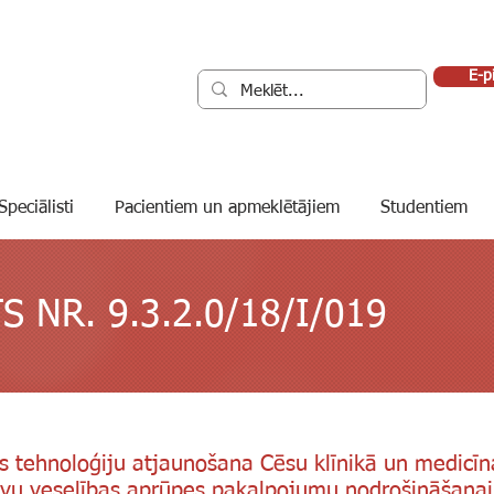
E-p
Speciālisti
Pacientiem un apmeklētājiem
Studentiem
TS NR
. 9.3.2.0/18/I/019
s tehnoloģiju atjaunošana Cēsu klīnikā un medicīn
tīvu veselības aprūpes pakalpojumu nodrošināšana