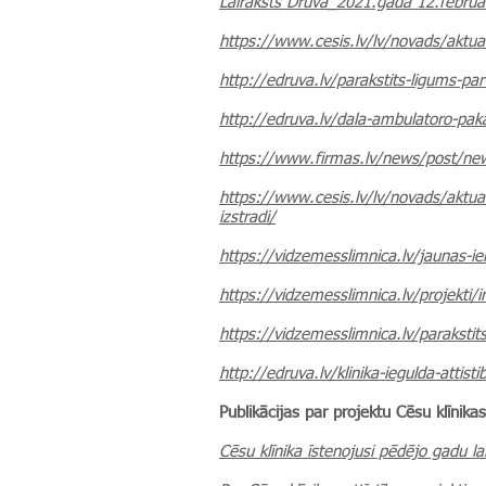
Lairaksts Druva_2021.gada 12.februā
https://www.cesis.lv/lv/novads/aktual
http://edruva.lv/parakstits-ligums-par
http://edruva.lv/dala-ambulatoro-pak
https://www.firmas.lv/news/post/news
https://www.cesis.lv/lv/novads/aktual
izstradi/
https://vidzemesslimnica.lv/jaunas-ie
https://vidzemesslimnica.lv/projekti/i
https://vidzemesslimnica.lv/parakstits
http://edruva.lv/klinika-iegulda-attisti
Publikācijas par projektu Cēsu klīnika
Cēsu klīnika īstenojusi pēdējo gadu la