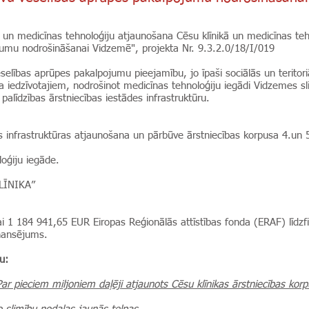
 un medicīnas tehnoloģiju atjaunošana Cēsu klīnikā un medicīnas te
ojumu nodrošināšanai Vidzemē", projekta Nr. 9.3.2.0/18/I/019
eselības aprūpes pakalpojumu pieejamību, jo īpaši sociālās un terito
 iedzīvotajiem, nodrošinot medicīnas tehnoloģiju iegādi Vidzemes sl
alīdzības ārstniecības iestādes infrastruktūru.
as infrastruktūras atjaunošana un pārbūve ārstniecības korpusa 4.un 5
oģiju iegāde.
LĪNIKA”
i 1 184 941,65 EUR Eiropas Reģionālās attīstības fonda (ERAF) līdz
inansējums.
u:
ar pieciem miljoniem daļēji atjaunots Cēsu klīnikas ārstniecības kor