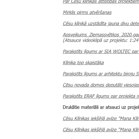
Par Cēsu klīnikas attīstības projekti
Mirklis pirms atvēršanas
Cēsu klīnikā uzstādīta jauna divu dete
Apsveikums_Ziemassvētkos_2020.gad
(Atsauce videoklipā uz projektu: 1:24
Parakstīts līgums ar SIA WOLTEC par 
Klīnika top skaistāka
Parakstīts līgums ar arhitektu biroju
Cēsu novada domes deputāti viesojas
Parakstīts ERAF līgums par projekta r
Drukātie materiāli ar atsauci uz proje
Cēsu Klīnikas iekšējā avīze "Mana Klī
Cēsu Klīnikas iekšējā avīze "Mana Klīn