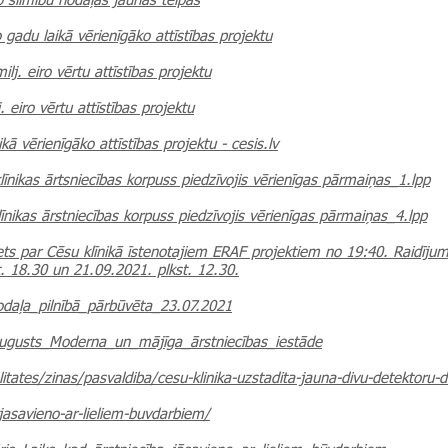
go slimību nodaļas jaunās telpas
o gadu laikā vērienīgāko attīstības projektu
ilj. eiro vērtu attīstības projektu
. eiro vērtu attīstības projektu
kā vērienīgāko attīstības projektu - cesis.lv
nikas ārtsniecības korpuss piedzīvojis vērienīgas pārmaiņas_1.lpp
nikas ārstniecības korpuss piedzīvojis vērienīgas pārmaiņas_4.lpp
ets par Cēsu klīnikā īstenotajiem ERAF projektiem no 19:40. Raidījum
. 18.30 un 21.09.2021. plkst. 12.30.
odaļa_pilnībā_pārbūvēta_23.07.2021
ugusts_Moderna_un_mājīga_ārstniecības_iestāde
itates/zinas/pasvaldiba/cesu-klinika-uzstadita-jauna-divu-detektoru-di
-jasavieno-ar-lieliem-buvdarbiem/