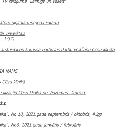
em TV raidījumā "Laimīgs un vesels"
ktoru digitālā rentgena iekārta
ā_paveiktais
 - 1:37)
ārstniecības korpusa pārbūves darbu veikšanu Cēsu klīnikā
 SIA NAMS
 Cēsu klīnikā
ealizāciju Cēsu klīnikā un Vidzemes slimnīcā
ktu:
nika", Nr. 10, 2021.gada septembris / oktobris, 4.lpp
ika", Nr.6, 2021.gada janvāris / februāris​