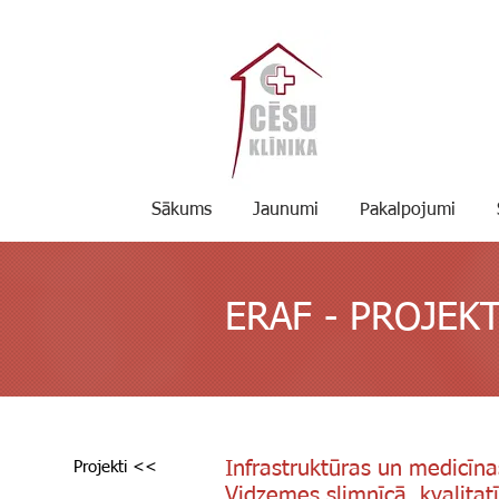
Sākums
Jaunumi
Pakalpojumi
ERAF - PROJEK
Infrastruktūras un medicīna
Projekti <<
Vidzemes slimnīcā, kvalita