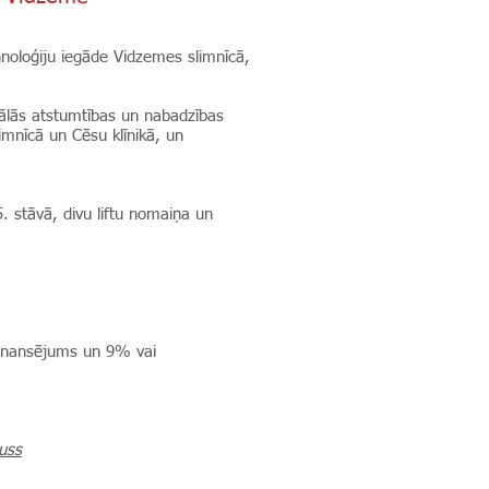
hnoloģiju iegāde Vidzemes slimnīcā,
riālās atstumtības un nabadzības
imnīcā un Cēsu klīnikā, un
. stāvā, divu liftu nomaiņa un
finansējums un 9% vai
puss