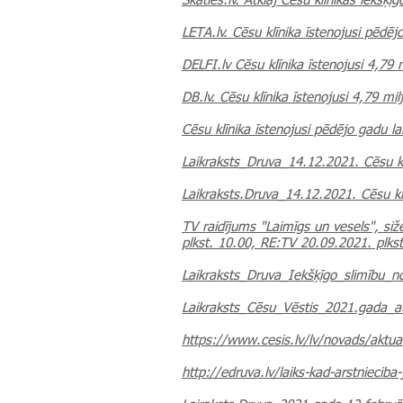
Skaties.lv. Atklāj Cēsu klīnikas iekšķī
LETA.lv. Cēsu klīnika īstenojusi pēdēj
DELFI.lv Cēsu klīnika īstenojusi 4,79 m
DB.lv. Cēsu klīnika īstenojusi 4,79 milj
Cēsu klīnika īstenojusi pēdējo gadu lai
Laikraksts_Druva_14.12.2021. Cēsu klī
Laikraksts.Druva_14.12.2021. Cēsu klī
TV raidījums "Laimīgs un vesels", siž
plkst. 10.00, RE:TV 20.09.2021. plkst
Laikraksts_Druva_Iekšķīgo_slimību_n
Laikraksts_Cēsu_Vēstis_2021.gada_a
https://www.cesis.lv/lv/novads/aktual
http://edruva.lv/laiks-kad-arstnieciba