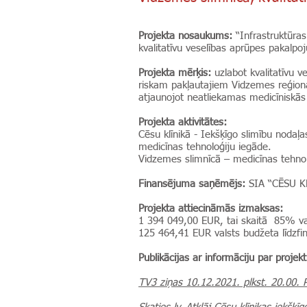
Projekta nosaukums:
“Infrastruktūras
kvalitatīvu veselības aprūpes pakalp
Projekta mērķis:
uzlabot kvalitatīvu v
riskam pakļautajiem Vidzemes reģiona
atjaunojot neatliekamas medicīniskās p
Projekta aktivitātes:
Cēsu klīnikā - Iekšķīgo slimību nodaļ
medicīnas tehnoloģiju iegāde.
Vidzemes slimnīcā – medicīnas tehnol
Finansējuma saņēmējs:
SIA “CĒSU K
Projekta attiecināmās izmaksas:
1 394 049,00 EUR, tai skaitā 85% va
125 464,41 EUR valsts budžeta līdzf
Publikācijas ar informāciju par projekt
TV3 ziņas 10.12.2021. plkst. 20.00. P