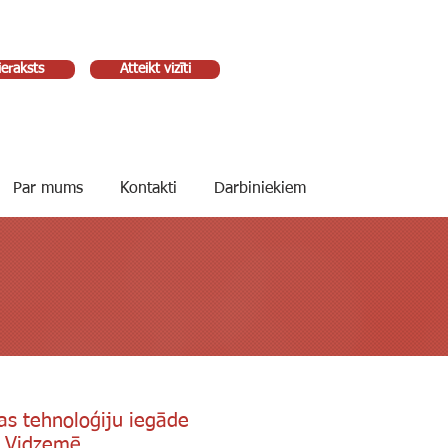
ieraksts
Atteikt vizīti
Par mums
Kontakti
Darbiniekiem
as tehnoloģiju iegāde
i Vidzemē