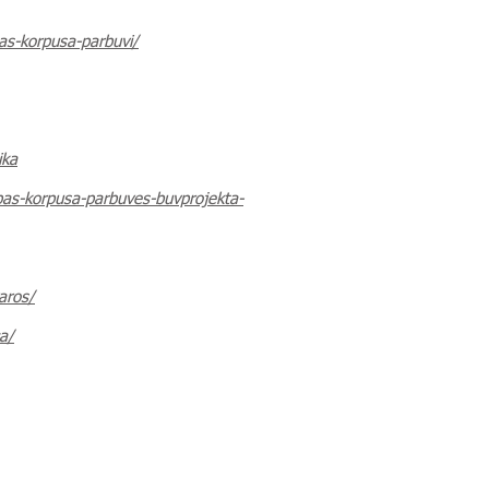
bas-korpusa-parbuvi/
ika
cibas-korpusa-parbuves-buvprojekta-
aros/
ca/