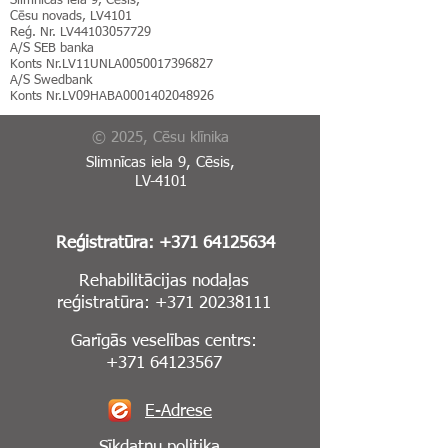
Slimnīcas iela 9, Cēsis,
Cēsu novads, LV4101
Reģ. Nr. LV44103057729
A/S SEB banka
Konts Nr.LV11UNLA0050017396827
A/S Swedbank
Konts Nr.LV09HABA0001402048926
© 2025, Cēsu klīnika
Slimnīcas iela 9, Cēsis,
LV-4101
Reģistratūra:
+371 64125634
Rehabilitācijas nodaļas
reģistratūra:
+371 20238111
Garīgās veselības centrs:
+371 64123567
E-Adrese
Sīkdatņu politika