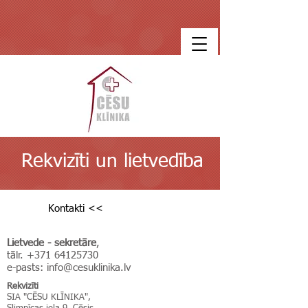
Rekvizīti un lietvedība
Kontakti <<
Lietvede - sekretāre
,
tālr.
+371 64125730
e-pasts:
info@cesuklinika.lv
Rekvizīti
SIA "CĒSU KLĪNIKA",