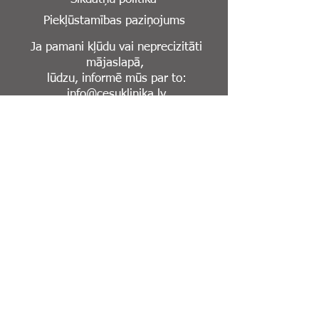
Piekļūstamības paziņojums
Ja pamani kļūdu vai neprecizitāti
mājaslapā,
lūdzu, informē mūs par to:
info@cesuklinika.lv
Seko mums