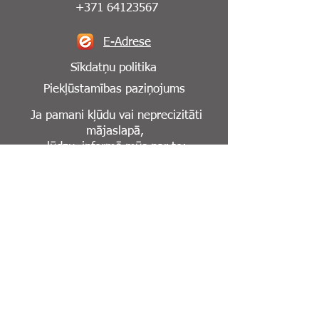
+371 64123567
E-Adrese
Sīkdatņu politika
Piekļūstamības paziņojums
Ja pamani kļūdu vai neprecizitāti
mājaslapā,
lūdzu, informē mūs par to:
info@cesuklinika.lv
Seko mums