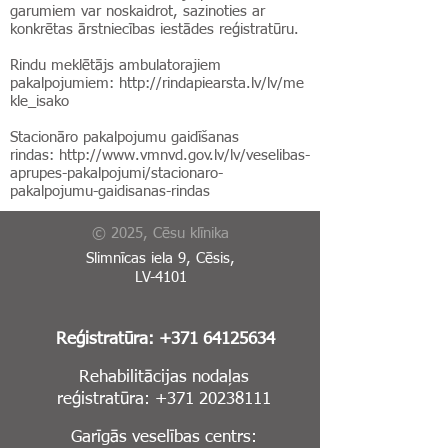
garumiem var noskaidrot, sazinoties ar
konkrētas ārstniecības iestādes reģistratūru.
Rindu meklētājs ambulatorajiem
pakalpojumiem:
http://rindapiearsta.lv/lv/me
kle_isako
Stacionāro pakalpojumu gaidīšanas
rindas:
http://www.vmnvd.gov.lv/lv/veselibas-
aprupes-pakalpojumi/stacionaro-
pakalpojumu-gaidisanas-rindas
© 2025, Cēsu klīnika
Slimnīcas iela 9, Cēsis,
LV-4101
Reģistratūra:
+371 64125634
Rehabilitācijas nodaļas
reģistratūra:
+371 20238111
Garīgās veselības centrs: