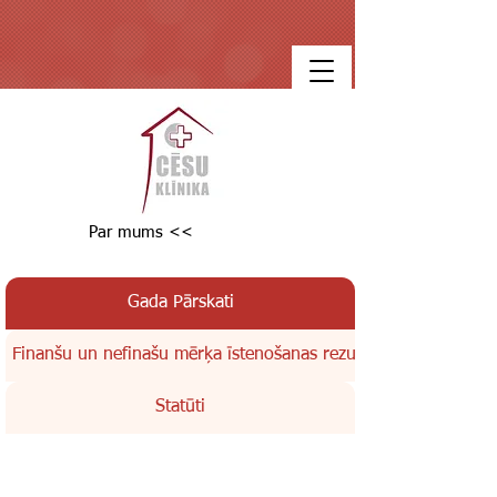
Par mums <<
Gada Pārskati
Finanšu un nefinašu mērķa īstenošanas rezultāti
Statūti