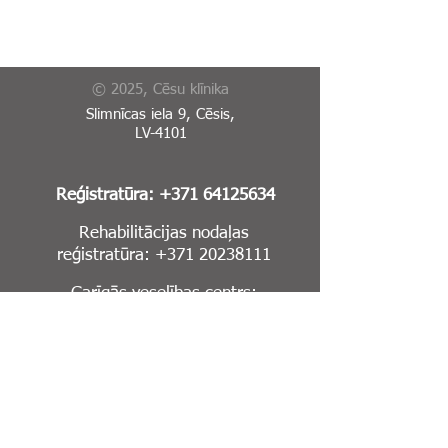
© 2025, Cēsu klīnika
Slimnīcas iela 9, Cēsis,
LV-4101
Reģistratūra:
+371 64125634
Rehabilitācijas nodaļas
reģistratūra:
+371 20238111
Garīgās veselības centrs:
+371 64123567
E-Adrese
Sīkdatņu politika
Piekļūstamības paziņojums