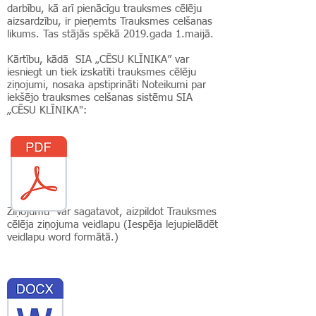
darbību, kā arī pienācīgu trauksmes cēlēju
aizsardzību, ir pieņemts
Trauksmes celšanas
likums
. Tas stājās spēkā 2019.gada 1.maijā.
Kārtību, kādā SIA „CĒSU KLĪNIKA” var
iesniegt un tiek izskatīti trauksmes cēlēju
ziņojumi, nosaka apstiprināti
Noteikumi par
iekšējo trauksmes celšanas sistēmu SIA
„CĒSU KLĪNIKA":
Ziņojumu var sagatavot, aizpildot
Trauksmes
cēlēja ziņojuma veidlapu
(Iespēja lejupielādēt
veidlapu word formātā.)