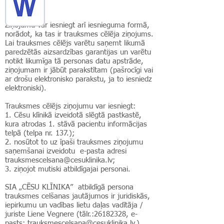
Ziņojumu var iesniegt arī iesnieguma formā,
norādot, ka tas ir trauksmes cēlēja ziņojums.
Lai trauksmes cēlējs varētu saņemt likumā
paredzētās aizsardzības garantijas un varētu
notikt likumīga tā personas datu apstrāde,
ziņojumam ir jābūt parakstītam (pašrocīgi vai
ar drošu elektronisko parakstu, ja to iesniedz
elektroniski).
Trauksmes cēlējs ziņojumu var iesniegt:
1. Cēsu klīnikā izveidotā slēgtā pastkastē,
kura atrodas 1. stāvā pacientu informācijas
telpā (telpa nr. 137.);
2. nosūtot to uz īpaši trauksmes ziņojumu
saņemšanai izveidotu e-pasta adresi
trauksmescelsana@cesuklinika.lv
;
3. ziņojot mutiski atbildīgajai personai.
SIA „CĒSU KLĪNIKA” atbildīgā persona
trauksmes celšanas jautājumos ir juridiskās,
iepirkumu un vadības lietu daļas vadītāja /
juriste Liene Vegnere (tālr.:
26182328
, e-
pasts:
trauksmescelsana@cesuklinika.lv
.)