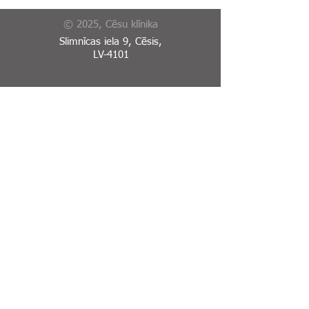
© 2025, Cēsu klīnika
Slimnīcas iela 9, Cēsis,
LV-4101
Reģistratūra:
+371 64125634
Rehabilitācijas nodaļas
reģistratūra:
+371 20238111
Garīgās veselības centrs:
+371 64123567
E-Adrese
Sīkdatņu politika
Piekļūstamības paziņojums
Ja pamani kļūdu vai neprecizitāti
mājaslapā,