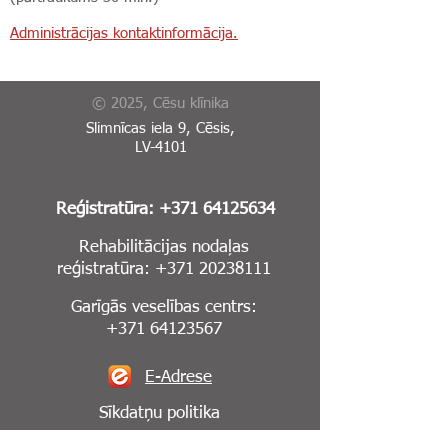
Administrācijas kontaktinformācija.
© 2025, Cēsu klīnika
Slimnīcas iela 9, Cēsis,
LV-4101
Reģistratūra:
+371 64125634
Rehabilitācijas nodaļas
reģistratūra:
+371 20238111
Garīgās veselības centrs:
+371 64123567
E-Adrese
Sīkdatņu politika
Piekļūstamības paziņojums