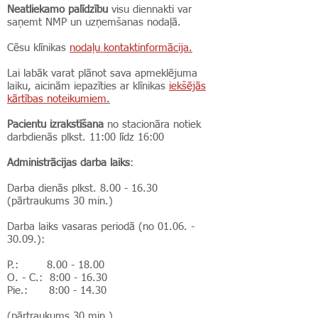
Neatliekamo palīdzību
visu diennakti var
saņemt NMP un uzņemšanas nodaļā.
Cēsu klīnikas
nodaļu kontaktinformācija.
Lai labāk varat plānot sava apmeklējuma
laiku, aicinām iepazīties ar klīnikas
iekšējās
kārtības noteikumiem
.
Pacientu izrakstīšana
no stacionāra notiek
darbdienās plkst. 11:00 līdz 16:00
Administrācijas darba laiks
:
Darba dienās plkst.
8.00 - 16.30
(pārtraukums 30 min.)
Darba laiks vasaras periodā (no
01.06. -
30.09
.):
P.:
8.00 - 18.00
O. - C.: 8:00 - 16.30
Pie.: 8:00 - 14.30
(pārtraukums 30 min.)