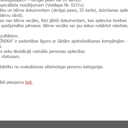
augušajiem – derīgai pasei vai ID kartei).
speciālista nosūtījumam (Veidlapa Nr. 027/u).
u un bērna dokumentam (derīgai pasei, ID kartei, dzimšanas apliecī
 bērnu vārdi).
kas nav bērna vecāks, līdzi jābūt dokumentam, kas apliecina tiesības
i apstiprinātai pilnvarai. Bērna vecāks var jau laikus nokārtot rakstisku
ezultātiem.
LĪNIKA” ir sadarbības līgumi ar šādām apdrošināšanas kompānijām 
i.
s seku likvidācijā cietušās personas apliecībai.
es statusam.
ilstību no maksāšanas atbrīvotajai personu kategorijai.
rādi pieejama
šeit