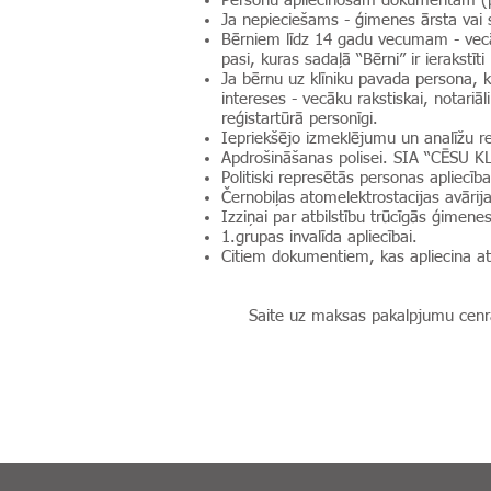
Personu apliecinošam dokumentam (pie
Ja nepieciešams - ģimenes ārsta vai 
Bērniem līdz 14 gadu vecumam - vecāk
pasi, kuras sadaļā “Bērni” ir ierakstīti
Ja bērnu uz klīniku pavada persona, 
intereses - vecāku rakstiskai, notariāl
reģistartūrā personīgi.
Iepriekšējo izmeklējumu un analīžu r
Apdrošināšanas polisei. SIA “CĒSU K
Politiski represētās personas apliecība
Černobiļas atomelektrostacijas avārija
Izziņai par atbilstību trūcīgās ģimen
1.grupas invalīda apliecībai.
Citiem dokumentiem, kas apliecina atb
Saite uz maksas pakalpjumu cen