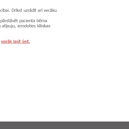
bai. Drīkst uzrādīt arī vecāku
 pārstāvēt pacienta bērna
 atļauju, ierodoties klīnikas
-
vairāk lasīt šeit.