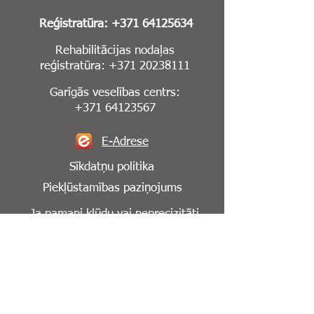
Reģistratūra:
+371 64125634
Rehabilitācijas nodaļas
reģistratūra:
+371 20238111
Garīgās veselības centrs:
+371 64123567
E-Adrese
Sīkdatņu politika
Piekļūstamības paziņojums
Ja pamani kļūdu vai neprecizitāti
mājaslapā,
lūdzu, informē mūs par to:
info@cesuklinika.lv
Seko mums