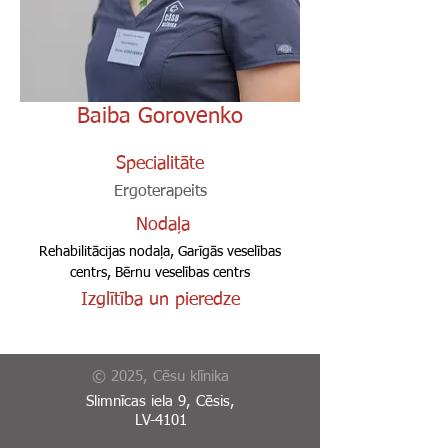
Baiba Gorovenko
Specialitāte
Ergoterapeits
Nodaļa
Rehabilitācijas nodaļa, Garīgās veselības
centrs, Bērnu veselības centrs
Izglītība un pieredze
© 2025, Cēsu klīnika
Slimnīcas iela 9, Cēsis,
LV-4101