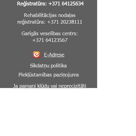
Reģistratūra:
+371 64125634
Rehabilitācijas nodaļas
reģistratūra:
+371 20238111
Garīgās veselības centrs:
+371 64123567
E-Adrese
Sīkdatņu politika
Piekļūstamības paziņojums
Ja pamani kļūdu vai neprecizitāti
mājaslapā,
lūdzu, informē mūs par to:
info@cesuklinika.lv
Seko mums