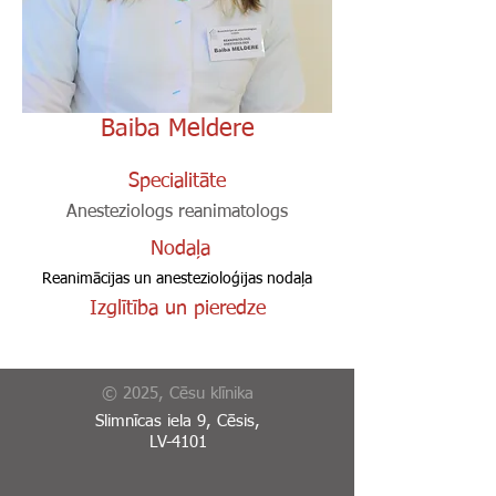
Baiba Meldere
Specialitāte
Anesteziologs reanimatologs
Nodaļa
Reanimācijas un anestezioloģijas nodaļa
Izglītība un pieredze
© 2025, Cēsu klīnika
Slimnīcas iela 9, Cēsis,
LV-4101