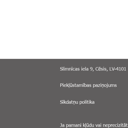
Slimnīcas iela 9, Cēsis, LV-4101
Piekļūstamības paziņojums
Sīkdatņu politika
Ja pamani kļūdu vai neprecizitāt