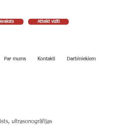
ieraksts
Atteikt vizīti
Par mums
Kontakti
Darbiniekiem
sts, ultrasonogrāfijas