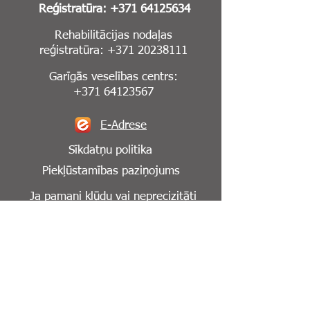
Reģistratūra:
+371 64125634
Rehabilitācijas nodaļas
reģistratūra:
+371 20238111
Garīgās veselības centrs:
+371 64123567
E-Adrese
Sīkdatņu politika
Piekļūstamības paziņojums
Ja pamani kļūdu vai neprecizitāti
mājaslapā,
lūdzu, informē mūs par to:
info@cesuklinika.lv
Seko mums