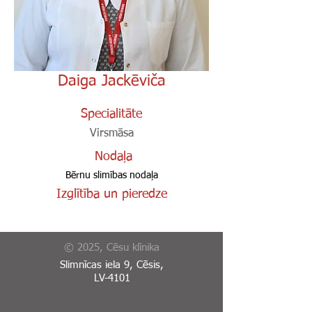
Daiga Jackēviča
Specialitāte
Virsmāsa
Nodaļa
Bērnu slimības nodaļa
Izglītība un pieredze
© 2025, Cēsu klīnika
Slimnīcas iela 9, Cēsis,
LV-4101