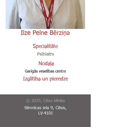
Ilze Pelne Bērziņa
Specialitāte
Psihiatrs
Nodaļa
Garīgās veselības centrs
Izglītība un pieredze
© 2025, Cēsu klīnika
Slimnīcas iela 9, Cēsis,
LV-4101