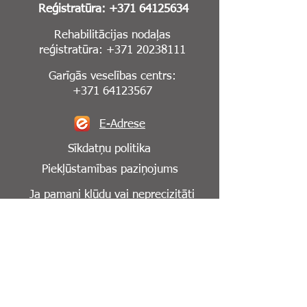
Reģistratūra:
+371 64125634
Rehabilitācijas nodaļas
reģistratūra:
+371 20238111
Garīgās veselības centrs:
+371 64123567
E-Adrese
Sīkdatņu politika
Piekļūstamības paziņojums
Ja pamani kļūdu vai neprecizitāti
mājaslapā,
lūdzu, informē mūs par to:
info@cesuklinika.lv
Seko mums