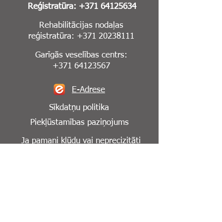
Reģistratūra:
+371 64125634
Rehabilitācijas nodaļas
reģistratūra:
+371 20238111
Garīgās veselības centrs:
+371 64123567
E-Adrese
Sīkdatņu politika
Piekļūstamības paziņojums
Ja pamani kļūdu vai neprecizitāti
mājaslapā,
lūdzu, informē mūs par to:
info@cesuklinika.lv
Seko mums