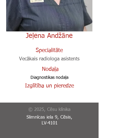
Jeļena Andžāne
Specialitāte
Vecākais radiologa asistents
Nodaļa
Diagnostikas nodaļa
Izglītība un pieredze
© 2025, Cēsu klīnika
Slimnīcas iela 9, Cēsis,
LV-4101