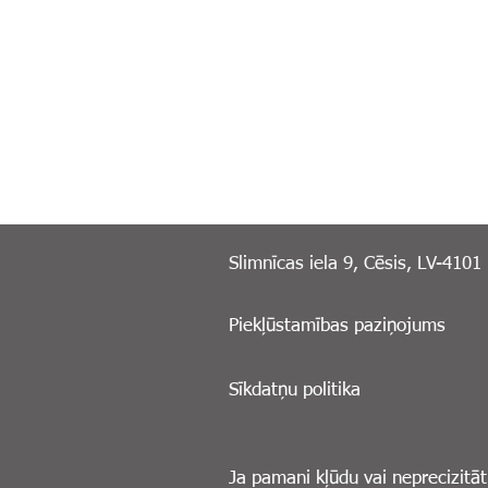
Slimnīcas iela 9, Cēsis, LV-4101
Piekļūstamības paziņojums
Sīkdatņu politika
Ja pamani kļūdu vai neprecizitāt