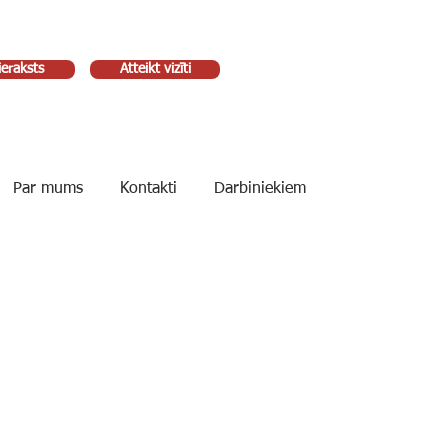
ieraksts
Atteikt vizīti
Par mums
Kontakti
Darbiniekiem