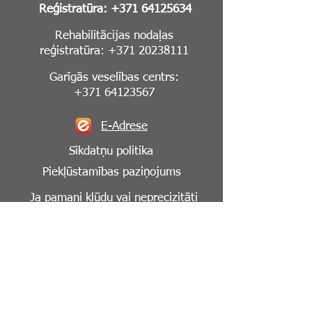
Reģistratūra:
+371 64125634
Rehabilitācijas nodaļas
reģistratūra:
+371 20238111
Garīgās veselības centrs:
+371 64123567
E-Adrese
Sīkdatņu politika
Piekļūstamības paziņojums
Ja pamani kļūdu vai neprecizitāti
mājaslapā,
lūdzu, informē mūs par to:
info@cesuklinika.lv
Seko mums