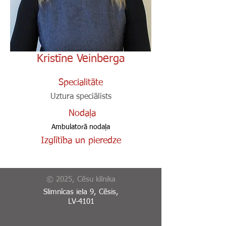
Kristīne Veinberga
Specialitāte
Uztura speciālists
Nodaļa
Ambulatorā nodaļa
Izglītība un pieredze
© 2025, Cēsu klīnika
Slimnīcas iela 9, Cēsis,
LV-4101