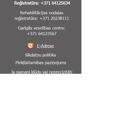
Reģistratūra:
+371 64125634
Rehabilitācijas nodaļas
reģistratūra:
+371 20238111
Garīgās veselības centrs:
+371 64123567
E-Adrese
Sīkdatņu politika
Piekļūstamības paziņojums
Ja pamani kļūdu vai neprecizitāti
mājaslapā,
lūdzu, informē mūs par to:
info@cesuklinika.lv
Seko mums