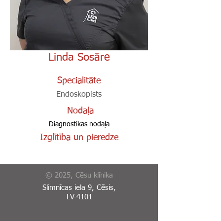
Linda Sosāre
Specialitāte
Endoskopists
Nodaļa
Diagnostikas nodaļa
Izglītība un pieredze
© 2025, Cēsu klīnika
Slimnīcas iela 9, Cēsis,
LV-4101