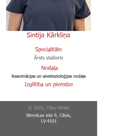
Sintija Kārkliņa
Specialitāte
Ārsts stažieris
Nodaļa
Reanimācijas un anestezioloģijas nodaļa
Izglītība un pieredze
© 2025, Cēsu klīnika
Slimnīcas iela 9, Cēsis,
LV-4101