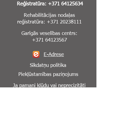
Reģistratūra:
+371 64125634
Rehabilitācijas nodaļas
reģistratūra:
+371 20238111
Garīgās veselības centrs:
+371 64123567
E-Adrese
Sīkdatņu politika
Piekļūstamības paziņojums
Ja pamani kļūdu vai neprecizitāti
mājaslapā,
lūdzu, informē mūs par to:
info@cesuklinika.lv
Seko mums