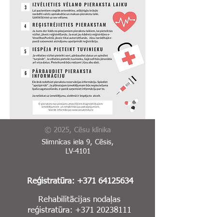
© 2025, Cēsu klīnika
Slimnīcas iela 9, Cēsis,
LV-4101
Reģistratūra:
+371 64125634
Rehabilitācijas nodaļas
reģistratūra:
+371 20238111