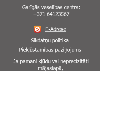
Garīgās veselības centrs:
+371 64123567
E-Adrese
Sīkdatņu politika
Piekļūstamības paziņojums
Ja pamani kļūdu vai neprecizitāti
mājaslapā,
lūdzu, informē mūs par to:
info@cesuklinika.lv
Seko mums