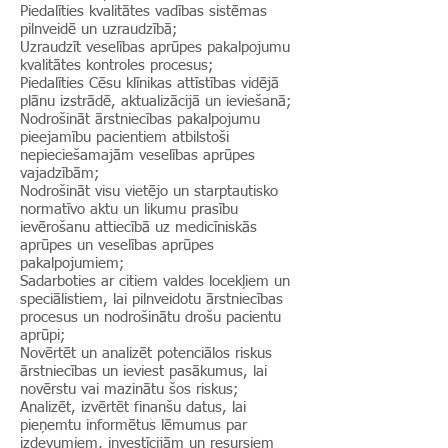
Piedalīties kvalitātes vadības sistēmas
pilnveidē un uzraudzībā;
Uzraudzīt veselības aprūpes pakalpojumu
kvalitātes kontroles procesus;
Piedalīties Cēsu klīnikas attīstības vidējā
plānu izstrādē, aktualizācijā un ieviešanā;
Nodrošināt ārstniecības pakalpojumu
pieejamību pacientiem atbilstoši
nepieciešamajām veselības aprūpes
vajadzībām;
Nodrošināt visu vietējo un starptautisko
normatīvo aktu un likumu prasību
ievērošanu attiecībā uz medicīniskās
aprūpes un veselības aprūpes
pakalpojumiem;
Sadarboties ar citiem valdes locekļiem un
speciālistiem, lai pilnveidotu ārstniecības
procesus un nodrošinātu drošu pacientu
aprūpi;
Novērtēt un analizēt potenciālos riskus
ārstniecības un ieviest pasākumus, lai
novērstu vai mazinātu šos riskus;
Analizēt, izvērtēt finanšu datus, lai
pieņemtu informētus lēmumus par
izdevumiem, investīcijām un resursiem