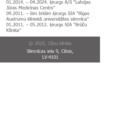
01.2014. – 04.2024. ķirurgs A/S “Latvijas
Jūras Medicīnas Centrs”
09.2011. – šim brīdim ķirurgs SIA “Rīgas
Austrumu klīniskā universitātes slimnīca”
01.2011. – 05.2012. ķirurgs SIA “Brūču
Klīnika”
© 2025, Cēsu klīnika
Slimnīcas iela 9, Cēsis,
LV-4101
Reģistratūra:
+371 64125634
Rehabilitācijas nodaļas
reģistratūra:
+371 20238111
Garīgās veselības centrs:
+371 64123567
E-Adrese