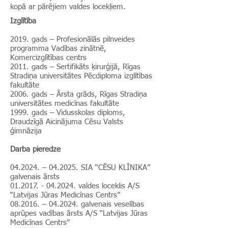
kopā ar pārējiem valdes locekļiem.
Izglītība
2019. gads – Profesionālās pilnveides
programma Vadības zinātnē,
Komercizglītības centrs
2011. gads – Sertifikāts ķirurģijā, Rīgas
Stradiņa universitātes Pēcdiploma izglītības
fakultāte
2006. gads – Ārsta grāds, Rīgas Stradiņa
universitātes medicīnas fakultāte
1999. gads – Vidusskolas diploms,
Draudzīgā Aicinājuma Cēsu Valsts
ģimnāzija
Darba pieredze
04.2024. – 04.2025. SIA “CĒSU KLĪNIKA”
galvenais ārsts
01.2017. - 04.2024
. valdes loceklis A/S
“Latvijas Jūras Medicīnas Centrs”
08.2016. – 04.2024. galvenais veselības
aprūpes vadības ārsts A/S “Latvijas Jūras
Medicīnas Centrs”