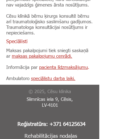
nav vajadzīgs ģimenes ārsta nosūtījums.
Cēsu klīnikā bērnu ķirurgs konsultē bērnu
arī traumatoloģisko saslimšanu gadījumos.
Traumatologa konsultācijai nosūtījums ir
nepieciešams.
Speciālisti
​Maksas pakalpojumi tiek sniegti saskaņā
ar
maksas pakalpojumu cenrādi.
Informācija par
pacienta līdzmaksājumu
.
Ambulatoro
speciālistu darba laiki.
© 2025, Cēsu klīnika
Slimnīcas iela 9, Cēsis,
LV-4101
Reģistratūra:
+371 64125634
Rehabilitācijas nodaļas