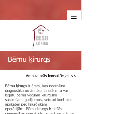
Bērnu ķirurgs
Ambulatorās konsultācijas <<
Bērnu ķirurgs
ir ārsts, kas nodrošina
diagnostiku un ārstēšanu iedzimtu vai
iegūtu bērnu vecuma ķirurģisku
saslimšanu gadījumos, veic arī kontroles
apskates pēc ķirurģiskām
operācijām. Bērnu ķirurgs ir tiešās
pieejamības speciālists, kura konsultācijai