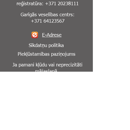
reģistratūra:
+371 20238111
Garīgās veselības centrs:
+371 64123567
E-Adrese
Sīkdatņu politika
Piekļūstamības paziņojums
Ja pamani kļūdu vai neprecizitāti
mājaslapā,
lūdzu, informē mūs par to:
info@cesuklinika.lv
Seko mums