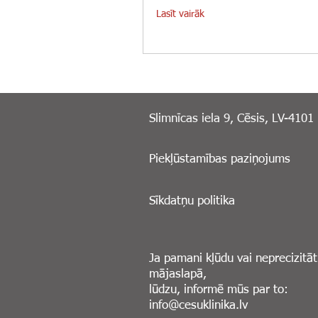
Lasīt vairāk
Slimnīcas iela 9, Cēsis, LV-4101
Piekļūstamības paziņojums
Sīkdatņu politika
Ja pamani kļūdu vai neprecizitāt
mājaslapā,
lūdzu, informē mūs par to:
info@cesuklinika.lv