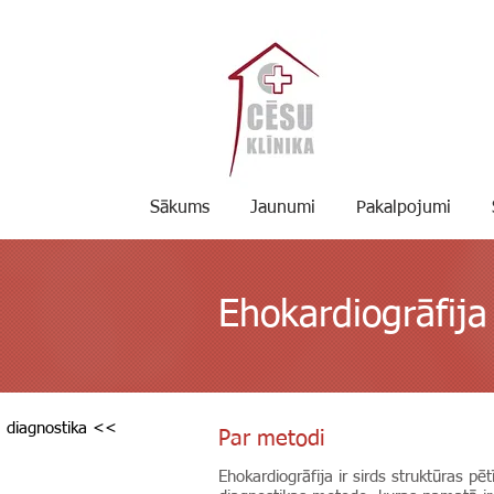
Sākums
Jaunumi
Pakalpojumi
Ehokardiogrāfija
ā diagnostika <<
Par metodi
Ehokardiogrāfija ir sirds struktūras p