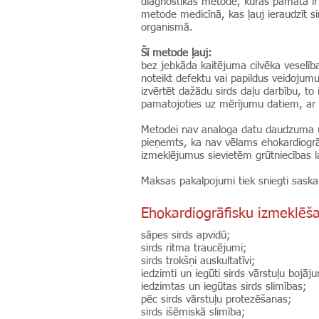
diagnostikas metode, kuras pamatā ir s
metode medicīnā, kas ļauj ieraudzīt s
organismā.
Šī metode ļauj:
bez jebkāda kaitējuma cilvēka veselībai
noteikt defektu vai papildus veidojum
izvērtēt dažādu sirds daļu darbību, to
pamatojoties uz mērījumu datiem, ar s
Metodei nav analoga datu daudzuma un k
pieņemts, ka nav vēlams ehokardiogrāf
izmeklējumus sievietēm grūtniecības l
Maksas pakalpojumi tiek sniegti sask
Ehokardiogrāfisku izmeklēša
sāpes sirds apvidū;
sirds ritma traucējumi;
sirds trokšņi auskultatīvi;
iedzimti un iegūti sirds vārstuļu bojāj
iedzimtas un iegūtas sirds slimības;
pēc sirds vārstuļu protezēšanas;
sirds išēmiskā slimība;