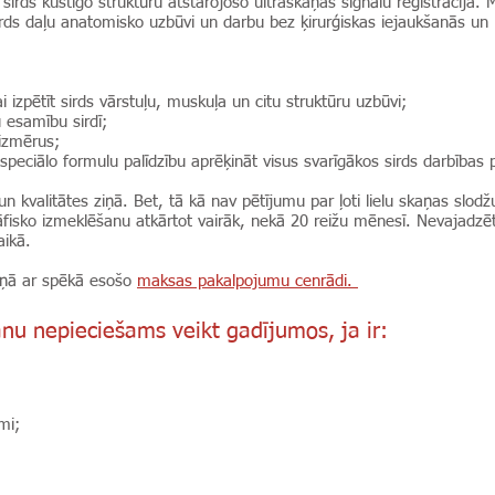
irds kustīgo struktūru atstarojošo ultraskaņas signālu reģistrācija. 
irds daļu anatomisko uzbūvi un darbu bez ķirurģiskas iejaukšanās un 
 izpētīt sirds vārstuļu, muskuļa un citu struktūru uzbūvi;
u esamību sirdī;
 izmērus;
peciālo formulu palīdzību aprēķināt visus svarīgākos sirds darbības
valitātes ziņā. Bet, tā kā nav pētījumu par ļoti lielu skaņas slodžu
isko izmeklēšanu atkārtot vairāk, nekā 20 reižu mēnesī. Nevajadzētu
aikā.
aņā ar spēkā esošo
maksas pakalpojumu cenrādi.
nu nepieciešams veikt gadījumos, ja ir:
umi;