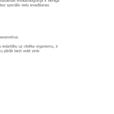
Mūsdienās ehokardiogrāfija ir vienīgā
bez speciālo vielu ievadīšanas
 parametrus.
 iedarbību uz cilvēka organismu, ir
 pārāk bieži veikt sirds