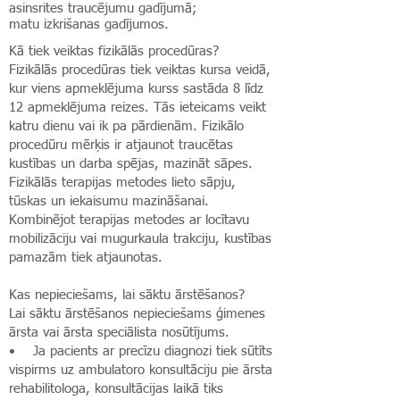
asinsrites traucējumu gadījumā;
matu izkrišanas gadījumos.
Kā tiek veiktas fizikālās procedūras?
Fizikālās procedūras tiek veiktas kursa veidā,
kur viens apmeklējuma kurss sastāda 8 līdz
12 apmeklējuma reizes. Tās ieteicams veikt
katru dienu vai ik pa pārdienām. Fizikālo
procedūru mērķis ir atjaunot traucētas
kustības un darba spējas, mazināt sāpes.
Fizikālās terapijas metodes lieto sāpju,
tūskas un iekaisumu mazināšanai.
Kombinējot terapijas metodes ar locītavu
mobilizāciju vai mugurkaula trakciju, kustības
pamazām tiek atjaunotas.
Kas nepieciešams, lai sāktu ārstēšanos?
Lai sāktu ārstēšanos nepieciešams ģimenes
ārsta vai ārsta speciālista nosūtījums.
• Ja pacients ar precīzu diagnozi tiek sūtīts
vispirms uz ambulatoro konsultāciju pie ārsta
rehabilitologa, konsultācijas laikā tiks