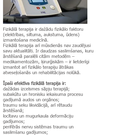
Fizikālā terapija ir dažādu fizikālo faktoru
(elektrības, siltuma, aukstuma, ūdens)
izmantošana medicīnā.
Fizikālā terapija arī mūsdienās nav zaudējusi
savu aktualitāti. Ir daudzas saslimšanas, kuru
ārstēšanā paralēli citām metodēm –
medikamentozām, ķirurģiskām – ir lietderīgi
izmantot arī fizikālo terapiju ātrākas
atveseļošanās un rehabilitācijas nolūkā.
Īpaši efektīva fizikālā terapija ir:
dažādas izcelsmes sāpju terapijā;
subakūtu un hronisku iekaisuma procesu
gadījumā audos un orgānos;
traumu seku likvidācijā, arī rētaudu
ārstēšanā;
locītavu un mugurkaula deformāciju
gadījumos;
perifērās nervu sistēmas traumu un
saslimšanu gadījumos;