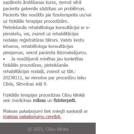
saplānots ārstēšanas kurss, ņemot vērā
pacienta galvenās sūdzības un problēmas.
Pacients tiks nosūtīts pie fizioterapeita un/vai
uz fizikālās terapijas procedūrām.
Pieteikšanās rehabilitologa konsultācijai ar e-
pierakstu, vai, zvanot uz rehabilitācijas
nodaļas reģistratūras tālruni. Valsts kvotu
ietvaros, rehabilitologa konsultācijas
pieejamas, veicot pacienta līdzmaksājumu.
• Ja nosūtījumā minētas jau konkrētas
fizikālās procedūras, pieteikšanās
rehabilitācijas nodaļā, zvanot uz tālr.:
20238111, lai vienotos par procedūru laiku
Cēsīs, Slimnīcas ielā 9.
Fizikālās terapijas procedūras Cēsu klīnikā
veic medicīnas
māsas
un
fizioterpeiti.
Maksas pakalpojumi tiek sniegti saskaņā ar
maksas pakalpojumu cenrādi.
© 2025, Cēsu klīnika