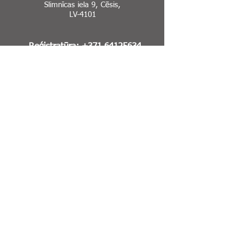
Slimnīcas iela 9, Cēsis,
LV-4101
Reģistratūra:
+371 64125634
Rehabilitācijas nodaļas
reģistratūra:
+371 20238111
Garīgās veselības centrs:
+371 64123567
E-Adrese
Sīkdatņu politika
Piekļūstamības paziņojums
Ja pamani kļūdu vai neprecizitāti
mājaslapā,
lūdzu, informē mūs par to:
info@cesuklinika.lv