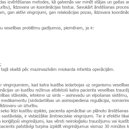
das izvērtēšanas metodes, kā galvenās var minēt stājas un gaitas ana
rību), līdzsvara un koordinācijas testus. Savukārt ārstēšanas proces
, gan aktīvi vingrojumi, gan relaksācijas pozas, līdzsvara koordināc
u veselības problēmu gadījumos, piemēram, ja ir:
;
, tajā skaitā pēc mazinvazīvām miokarda infarkta operācijām.
ar vingrojumiem, kad katra kustība iedarbojas uz organismu veselība
ācijas un kustību režīmus atbilstoši katra pacienta veselības traucē
eselības stāvoklis, ietekme uz sirds – asinsvadu un elpošanas sistēm
o medikamentu (sirdsdarbības un asinsspiediena regulācijai, nomieri
īdzsvaru un izturību.
i seko līdzi kustību izpildei, pacienta apmācībai un plānoto ārstēšana
astāvdaļa, ir visbiežākie ārstnieciskie vingrojumi. Tie ir efektīvi tikai t
 un koriģējoši vingrinājumi, kas vērsti neiroloģisku traucējumu vai kus
cients patstāvīgi turpina izpildīt vingrinājumus vismaz 30 minūtes ka