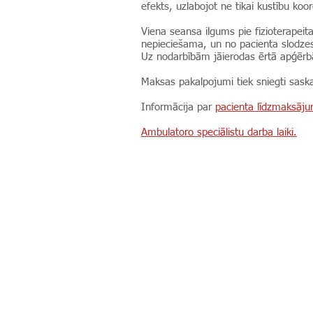
efekts, uzlabojot ne tikai kustību koo
Viena seansa ilgums pie fizioterapei
nepieciešama, un no pacienta slodzes
Uz nodarbībām jāierodas ērtā apģērbā
Maksas pakalpojumi tiek sniegti sas
Informācija par
pacienta līdzmaksāj
Ambulatoro speciālistu darba laiki.