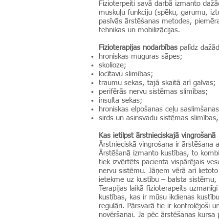
Fizioterpeiti savā darbā izmanto dažā
muskuļu funkciju (spēku, garumu, iztu
pasīvās ārstēšanas metodes, piemēram
tehnikas un mobilizācijas.
Fizioterapijas nodarbības
palīdz dažād
hroniskas muguras sāpes;
skolioze;
locītavu slimības;
traumu sekas, tajā skaitā arī galvas;
perifērās nervu sistēmas slimības;
insulta sekas;
hroniskas elpošanas ceļu saslimšanas
sirds un asinsvadu sistēmas slimības
Kas ietilpst ārstnieciskajā vingrošanā
Ārstnieciskā vingrošana ir ārstēšana 
Ārstēšanā izmanto kustības, to kombin
tiek izvērtēts pacienta vispārējais v
nervu sistēmu. Jāņem vērā arī lietot
ietekme uz kustību – balsta sistēmu, l
Terapijas laikā fizioterapeits uzmanīg
kustības, kas ir mūsu ikdienas kustību s
regulāri. Pārsvarā tie ir kontrolējoši
novēršanai. Ja pēc ārstēšanas kursa pa