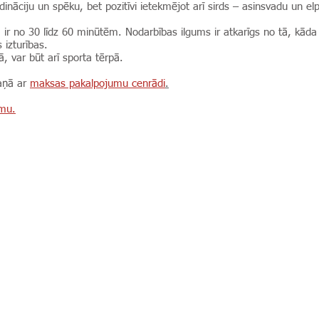
rdināciju un spēku, bet pozitīvi ietekmējot arī sirds – asinsvadu un 
ta ir no 30 līdz 60 minūtēm. Nodarbības ilgums ir atkarīgs no tā, k
 izturības.
, var būt arī sporta tērpā.
kaņā ar
maksas pakalpojumu cenrādi
.
umu.