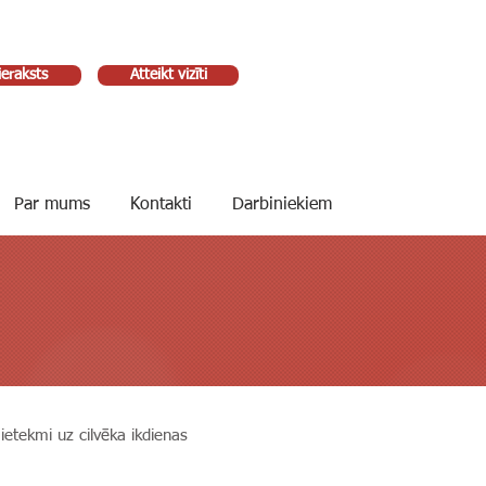
ieraksts
Atteikt vizīti
Par mums
Kontakti
Darbiniekiem
ā ietekmi uz cilvēka ikdienas