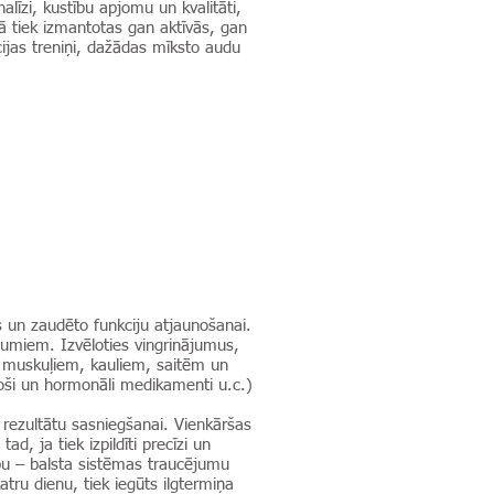
līzi, kustību apjomu un kvalitāti,
ā tiek izmantotas gan aktīvās, gan
ijas treniņi, dažādas mīksto audu
s un zaudēto funkciju atjaunošanai.
jumiem. Izvēloties vingrinājumus,
u, muskuļiem, kauliem, saitēm un
noši un hormonāli medikamenti u.c.)
s rezultātu sasniegšanai. Vienkāršas
ad, ja tiek izpildīti precīzi un
tību – balsta sistēmas traucējumu
tru dienu, tiek iegūts ilgtermiņa