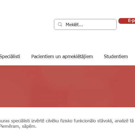
E-p
Speciālisti
Pacientiem un apmeklētājiem
Studentiem
kuras speciālisti izvērtē cilvēku fizisko funkcionālo stāvokli, analizē t
. Piemēram, sāpēm.