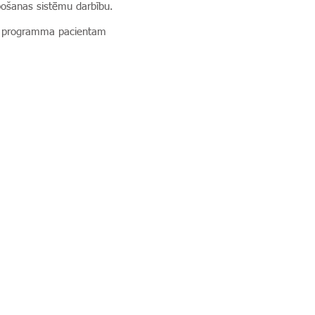
elpošanas sistēmu darbību.
āda programma pacientam