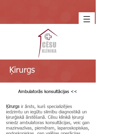
Ķirurgs
Ambulatorās konsultācijas <<
Ķirurgs
ir ārsts, kurš specializējies
iedzimtu un iegūtu slimību diagnostikā un
ķirurģiskā ārstēšanā. Cēsu klīnikā ķirurgi
sniedz ambulatoras konsultācijas, veic gan
mazinvazīvas, piemēram, laparoskopiskas,
endoskopiskas, gan vaļējas operācijas.