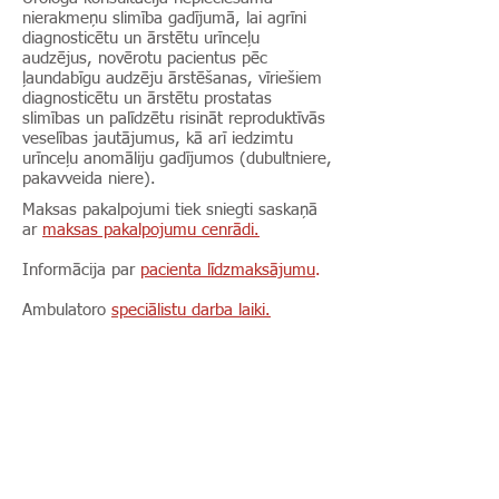
nierakmeņu slimība gadījumā, lai agrīni
diagnosticētu un ārstētu urīnceļu
audzējus, novērotu pacientus pēc
ļaundabīgu audzēju ārstēšanas, vīriešiem
diagnosticētu un ārstētu prostatas
slimības un palīdzētu risināt reproduktīvās
veselības jautājumus, kā arī iedzimtu
urīnceļu anomāliju gadījumos (dubultniere,
pakavveida niere).
Maksas pakalpojumi tiek sniegti saskaņā
ar
maksas pakalpojumu cenrādi.
Informācija par
pacienta līdzmaksājumu
.
Ambulatoro
speciālistu darba laiki.