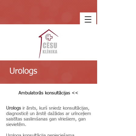
Urologs
Ambulatorās konsultācijas <<
Urologs
ir ārsts, kurš sniedz konsultācijas,
diagnosticē un ārstē dažādas ar urīnceļiem
saistītas saslimšanas gan vīriešiem, gan
sievietēm.
Urologa konsultācija nepieciešama