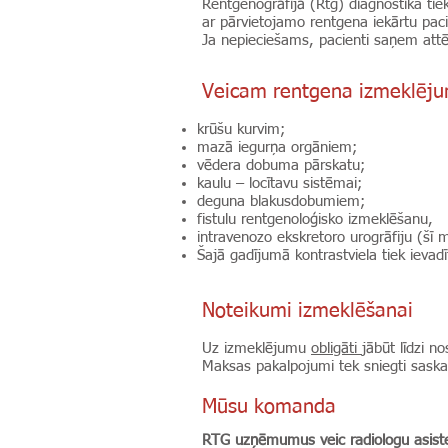
Rentgenogrāfijā (Rtg) diagnostika tie
ar pārvietojamo rentgena iekārtu paci
Ja nepieciešams, pacienti saņem attēl
Veicam rentgena izmeklēj
krūšu kurvim;
mazā iegurņa orgāniem;
vēdera dobuma pārskatu;
kaulu – locītavu sistēmai;
deguna blakusdobumiem;
fistulu rentgenoloģisko izmeklēšanu,
intravenozo ekskretoro urogrāfiju (šī 
Šajā gadījumā kontrastviela tiek ievad
Noteikumi izmeklēšanai
Uz izmeklējumu
obligāti
jābūt līdzi 
Maksas pakalpojumi tek sniegti sask
Mūsu komanda
RTG uzņēmumus veic radiologu asist