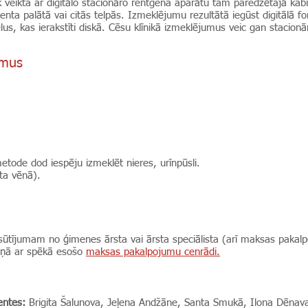
k veikta ar digitālo stacionāro rentgena aparātu tam paredzētajā ka
enta palātā vai citās telpās. Izmeklējumu rezultātā iegūst digitālā 
us, kas ierakstīti diskā. Cēsu klīnikā izmeklējumus veic gan stacio
umus
metode dod iespēju izmeklēt nieres, urīnpūsli.
īta vēnā).
nosūtījumam no ģimenes ārsta vai ārsta speciālista (arī maksas pak
aņā ar spēkā esošo
maksas pakalpojumu cenrādi.
entes:
Brigita Šalunova, Jeļena Andžāne, Santa Smukā, Ilona Dēnava,