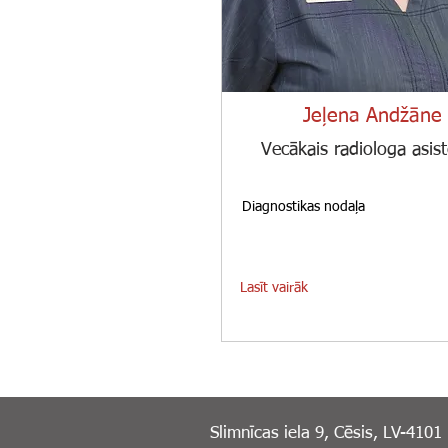
Jeļena Andžāne
Vecākais radiologa asis
Diagnostikas nodaļa
Lasīt vairāk
Slimnīcas iela 9, Cēsis, LV-4101