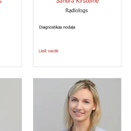
s
Sandra Kiršteine
Radiologs
Diagnostikas nodaļa
Lasīt vairāk