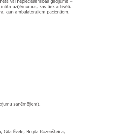
binetā vai nepieciešamības gadījumā –
formāta uzņēmumus, kas tiek arhivēti.
nāra, gan ambulatorajiem pacientiem.
alpojumu saņēmējiem).
 Gita Ēvele, Brigita Rozenšteina,