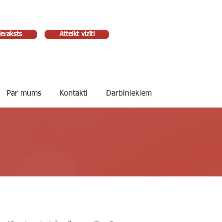
ieraksts
Atteikt vizīti
Par mums
Kontakti
Darbiniekiem